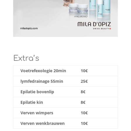
Extra’s
Voetrefexologie 20min
10€
lymfedrainage 55min
25€
Epilatie bovenlip
8€
Epilatie kin
8€
Verven wimpers
10€
Verven wenkbrauwen
10€