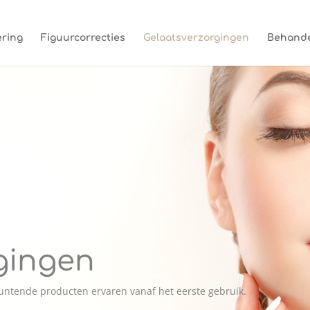
ring
Figuurcorrecties
Gelaatsverzorgingen
Behande
gingen
muntende producten ervaren vanaf het eerste gebruik.