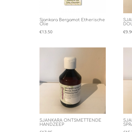
Sjankara Bergamot Etherische
SJA
Olie
DOU
€
13.50
€
9.9
SJANKARA ONTSMETTENDE
SJA
HANDZEEP
SPR