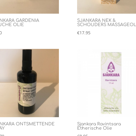
NKARA GARDENIA
SJANKARA NEK &
CHE OLIE
SCHOUDERS MASSAGEOL
0
€
17.95
NKARA ONTSMETTENDE
Sjankara Ravintsara
AY
Etherische Olie