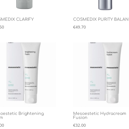
MEDIX CLARIFY
COSMEDIX PURITY BALA
50
€
49.70
oestetic Brightening
Mesoestetic Hydracream
m
Fusion
00
€
32.00