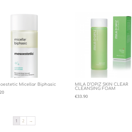
oestetic Micellar Biphasic
MILA D’OPIZ SKIN CLEAR
CLEANSING FOAM
20
€
33.90
1
2
→