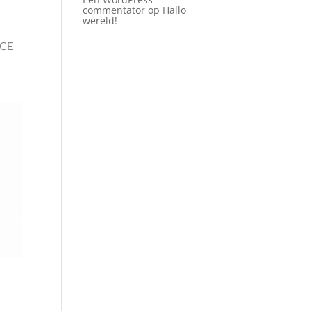
commentator
op
Hallo
wereld!
NCE