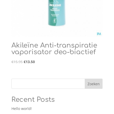
Akileïne Anti-transpiratie
vaporisator deo-biactief
€
15.95
€
13.50
Zoeken
Recent Posts
Hello world!