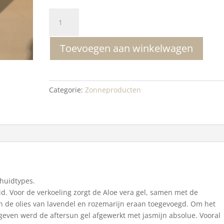
SJANKARA
ALOE
VERA
Toevoegen aan winkelwagen
AFTERSUN
GEL
aantal
Categorie:
Zonneproducten
 huidtypes.
id. Voor de verkoeling zorgt de Aloe vera gel, samen met de
n de olies van lavendel en rozemarijn eraan toegevoegd. Om het
geven werd de aftersun gel afgewerkt met jasmijn absolue. Vooral