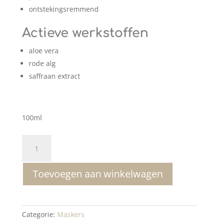
ontstekingsremmend
Actieve werkstoffen
aloe vera
rode alg
saffraan extract
100ml
Mesoestetic
Anti
Stress
Toevoegen aan winkelwagen
Mask
aantal
Categorie:
Maskers