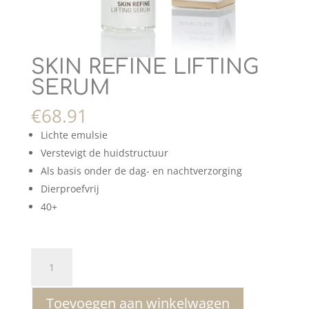
SKIN REFINE LIFTING
SERUM
€
68.91
Lichte emulsie
Verstevigt de huidstructuur
Als basis onder de dag- en nachtverzorging
Dierproefvrij
40+
SKIN
REFINE
LIFTING
Toevoegen aan winkelwagen
SERUM